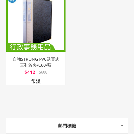
自強STRONG PVC活頁式
三孔管夾/C60/藍
$412
$600
常溫
熱門標籤