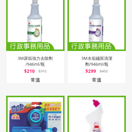
3M尿垢強力去除劑
3M水垢鏽斑清潔
/946ml/瓶
劑/946ml/瓶
$210
$299
$312
$452
常溫
常溫