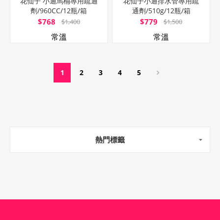
花仙子 小通馬桶專用疏通
花仙子小通排水管專用疏
劑/960CC/12瓶/箱
通劑/510g/12瓶/箱
$768
$779
$1,400
$1,500
常溫
常溫
1
2
3
4
5
熱門標籤