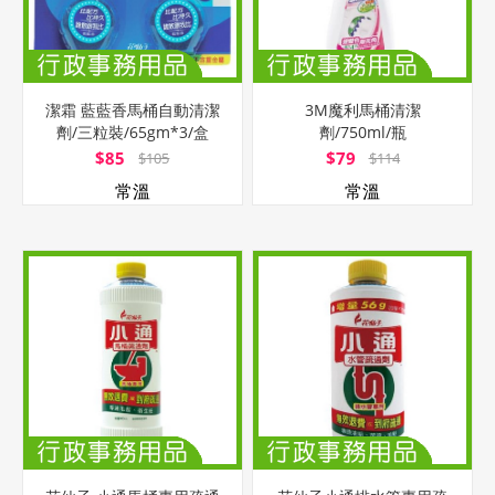
潔霜 藍藍香馬桶自動清潔
3M魔利馬桶清潔
劑/三粒裝/65gm*3/盒
劑/750ml/瓶
$85
$79
$105
$114
常溫
常溫