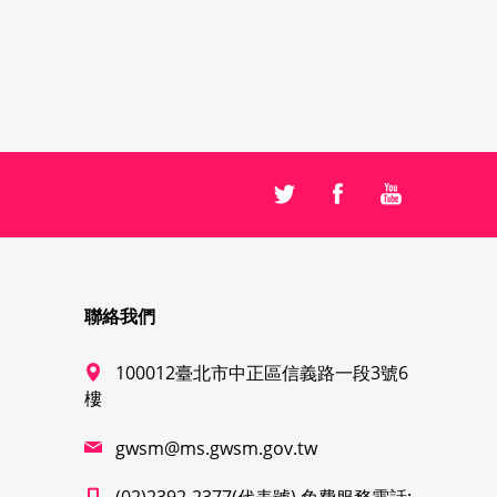
聯絡我們
100012臺北市中正區信義路一段3號6
樓
gwsm@ms.gwsm.gov.tw
(02)2392-2377(代表號) 免費服務電話: