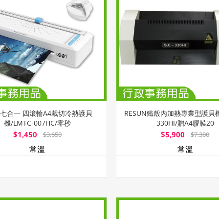
UX七合一 四滾輪A4裁切冷熱護貝
RESUN鐵殼內加熱專業型護貝機/
機/LMTC-007HC/零秒
330HI/贈A4膠膜20
$1,450
$5,900
$3,650
$7,380
常溫
常溫