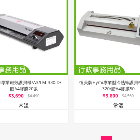
N專業鐵殼護貝機/A3/LM-330iD/
恆美牌Hymi專業型冷熱裱護貝機/
贈A4膠膜20張
320/贈A4膠膜50
$3,690
$3,600
$4,490
$4,560
常溫
常溫