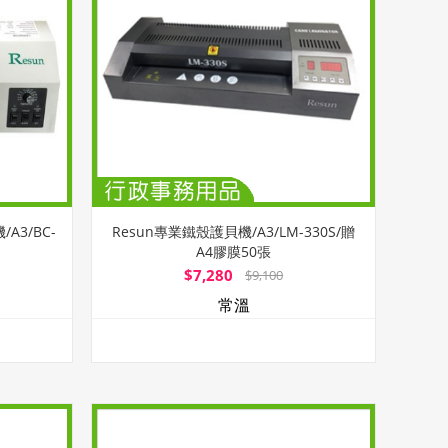
A3/BC-
Resun專業鐵殼護貝機/A3/LM-330S/贈
A4膠膜50張
$7,280
$9,100
常溫