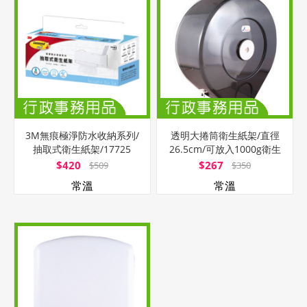
3M無痕極淨防水收納系列/
透明大捲筒衛生紙架/直徑
抽取式衛生紙架/17725
26.5cm/可放入1000g衛生
紙
$420
$267
$509
$350
常溫
常溫