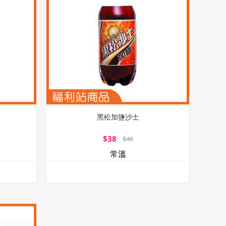
黑松加鹽沙士
$38
$46
常溫