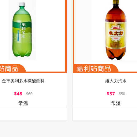
金車奧利多水碳酸飲料
維大力汽水
$48
$37
$60
$50
常溫
常溫