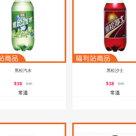
黑松汽水
黑松沙士
$38
$38
$46
$46
常溫
常溫