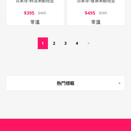
百家珍-輕漾果醋禮盒
百家珍-健康果醋禮盒
$395
$495
$465
$585
常溫
常溫
1
2
3
4
熱門標籤