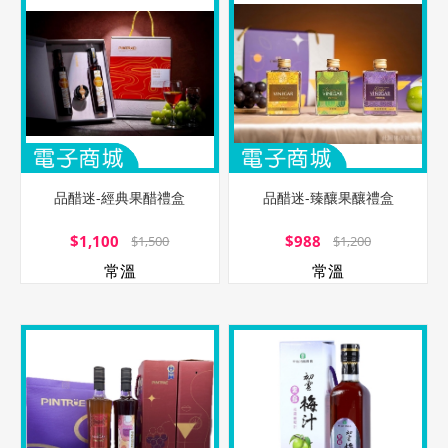
品醋迷-經典果醋禮盒
品醋迷-臻釀果釀禮盒
$1,100
$988
$1,500
$1,200
常溫
常溫