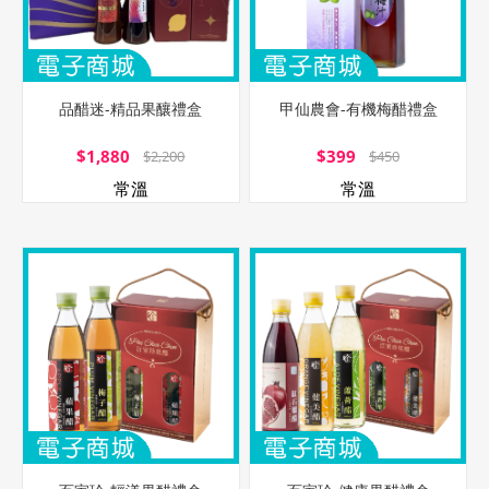
品醋迷-精品果釀禮盒
甲仙農會-有機梅醋禮盒
$1,880
$399
$2,200
$450
常溫
常溫