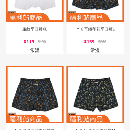
羅紋平口褲XL
ＹＧ平織印花平口褲L
$119
$139
$190
$260
常溫
常溫