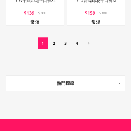
ＹＧ平織印花平口褲XL
ＹＧ針織印花平口褲M
$139
$159
$260
$380
常溫
常溫
1
2
3
4
熱門標籤