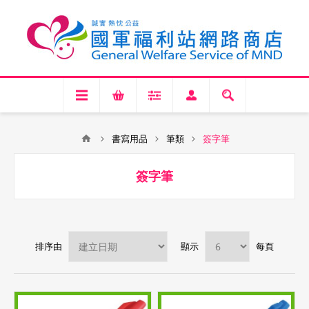
書寫用品
筆類
簽字筆
簽字筆
排序由
顯示
每頁