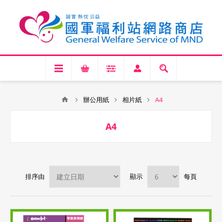
辦公用紙
相片紙
A4
A4
排序由
顯示
每頁