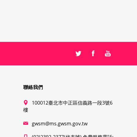
聯絡我們
100012臺北市中正區信義路一段3號6
樓
gwsm@ms.gwsm.gov.tw
(02)2392-2377(代表號) 免費服務電話: