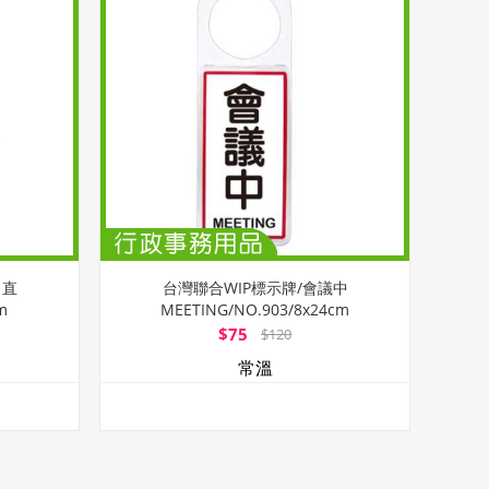
白直
台灣聯合WIP標示牌/會議中
m
MEETING/NO.903/8x24cm
$75
$120
常溫