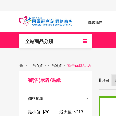
聯絡我們
全站商品分類
生活百貨
生活雜貨
警(告)示牌/貼紙
警(告)示牌/貼紙
排序由
價格範圍
最小值:
$20
最大值:
$213