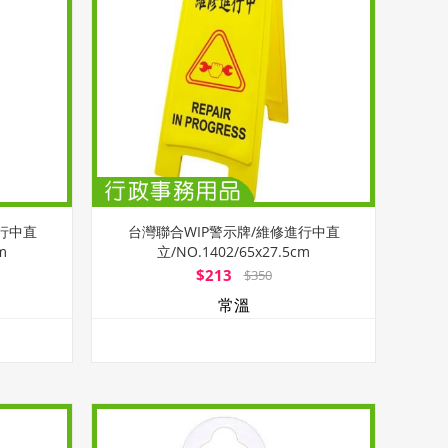
行中直
台灣聯合WIP警示牌/維修進行中直
m
立/NO.1402/65x27.5cm
$213
$350
常溫