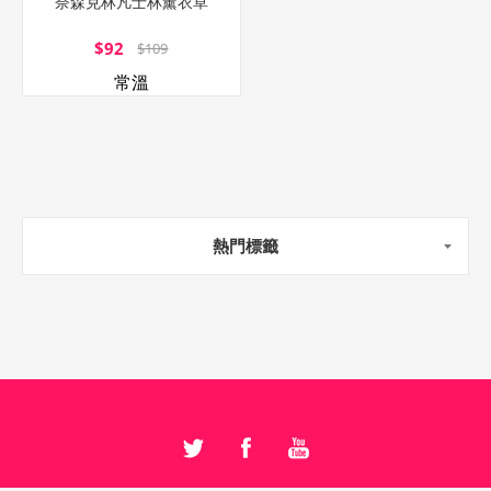
奈森克林凡士林薰衣草
$92
$109
常溫
熱門標籤