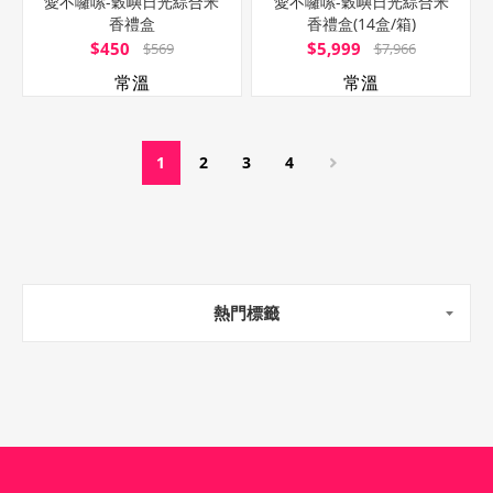
愛不囉嗦-穀嶼日光綜合米
愛不囉嗦-穀嶼日光綜合米
香禮盒
香禮盒(14盒/箱)
$450
$5,999
$569
$7,966
常溫
常溫
1
2
3
4
熱門標籤