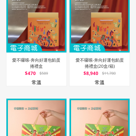
愛不囉嗦-奔向好運包餡蛋
愛不囉嗦-奔向好運包餡蛋
捲禮盒
捲禮盒(20盒/箱)
$470
$8,940
$589
$11,780
常溫
常溫