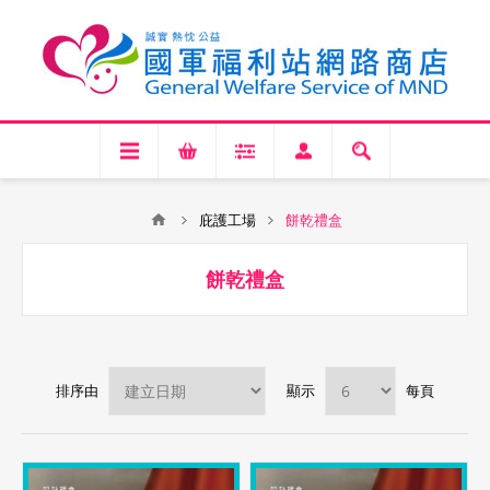
庇護工場
餅乾禮盒
餅乾禮盒
排序由
顯示
每頁