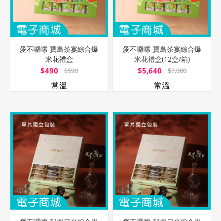
愛不囉嗦-寶島茶宴綜合爆
愛不囉嗦-寶島茶宴綜合爆
米花禮盒
米花禮盒(12盒/箱)
$490
$5,640
$590
$7,080
常溫
常溫