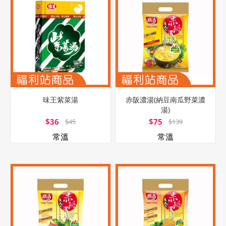
味王紫菜湯
赤阪濃湯(納豆南瓜野菜濃
湯)
$36
$75
$45
$139
常溫
常溫