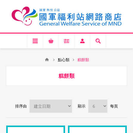
點心類
糕餅類
糕餅類
排序由
顯示
每頁