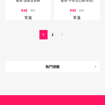
躉泰-菠蘿蛋黃酥
躉泰-芋香流芯酥(單顆)
$48
$45
$65
$60
常溫
常溫
1
2
熱門標籤