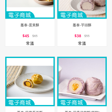
躉泰-蛋黃酥
躉泰-芋頭酥
$45
$38
$65
$55
常溫
常溫