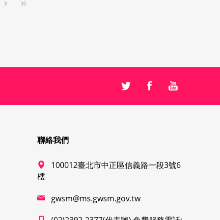
聯絡我們
100012臺北市中正區信義路一段3號6
樓
gwsm@ms.gwsm.gov.tw
(02)2392-2377(代表號) 免費服務電話: