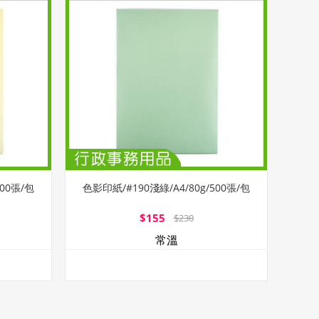
500張/包
色影印紙/#190淺綠/A4/80g/500張/包
$155
$230
常溫