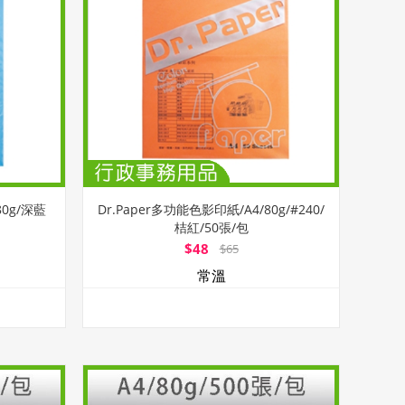
80g/深藍
Dr.Paper多功能色影印紙/A4/80g/#240/
桔紅/50張/包
$48
$65
常溫