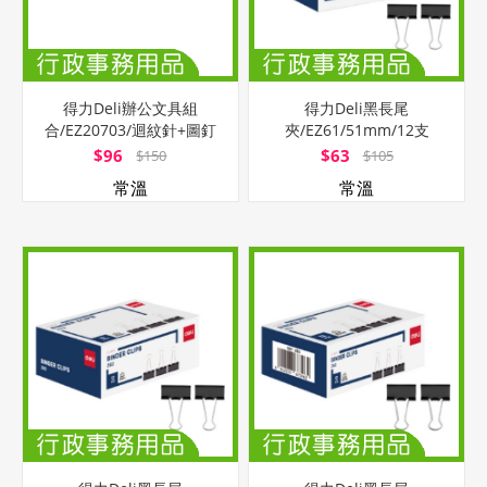
得力Deli辦公文具組
得力Deli黑長尾
合/EZ20703/迴紋針+圖釘
夾/EZ61/51mm/12支
+長尾夾+橡
$96
$63
$150
$105
常溫
常溫