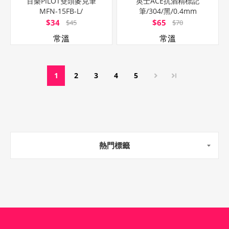
百樂PILOT雙頭麥克筆
英士ACE抗酒精標記
MFN-15FB-L/
筆/304/黑/0.4mm
藍/1.0~6.5mm
$34
$65
$45
$70
常溫
常溫
1
2
3
4
5
熱門標籤