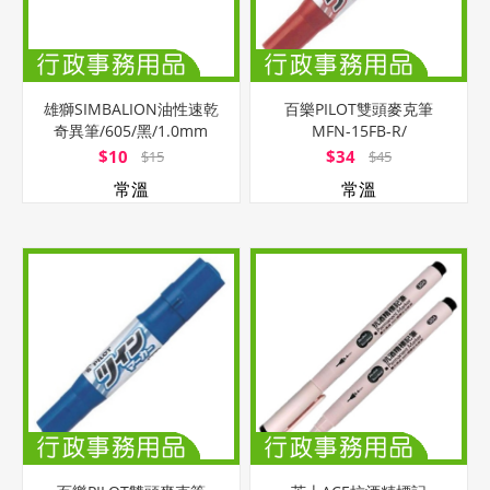
雄獅SIMBALION油性速乾
百樂PILOT雙頭麥克筆
奇異筆/605/黑/1.0mm
MFN-15FB-R/
紅/1.0~6.5mm
$10
$34
$15
$45
常溫
常溫