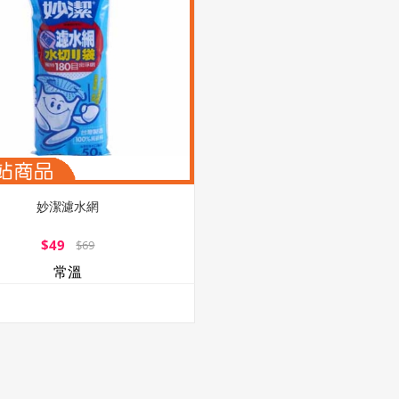
妙潔濾水網
$49
$69
常溫