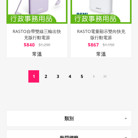
RASTO自帶雙線三輸出快
RASTO電量顯示雙向快充
充版行動電源
版行動電源
$840
$867
$1,290
$1,150
常溫
常溫
1
2
3
4
5
類別
熱門標籤