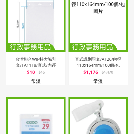
台灣聯合WIP特大識別
直式識別證套/A126/內徑
套/TA1118/直式/內徑
110x164mm/100個/包
16x10.5cm
$10
$1,176
$15
$1,470
常溫
常溫