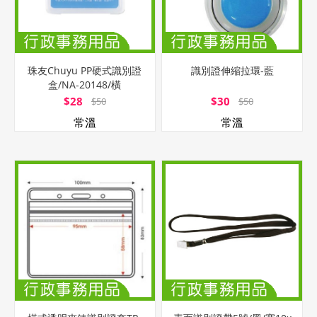
珠友Chuyu PP硬式識別證
識別證伸縮拉環-藍
盒/NA-20148/橫
式/76x99x6mm
$28
$30
$50
$50
常溫
常溫