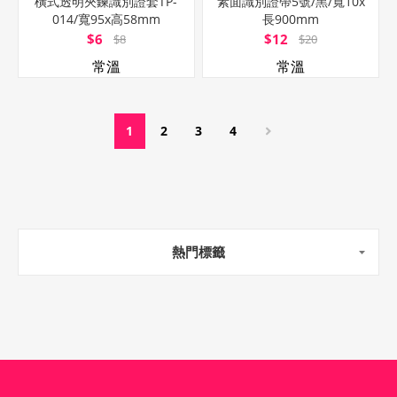
橫式透明夾鍊識別證套TP-
素面識別證帶5號/黑/寬10x
014/寬95x高58mm
長900mm
$6
$12
$8
$20
常溫
常溫
1
2
3
4
熱門標籤