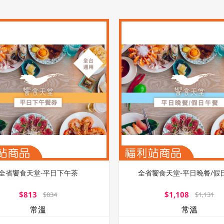
全省饗食天堂-平日下午茶
全省饗食天堂-平日晚餐/假
$813
$1,108
$834
$1,131
常溫
常溫