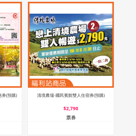
券(預購)
清境農場-國民賓館雙人住宿券(預購)
$2,790
票券