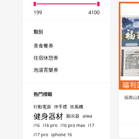
199
4100
類別
美食餐券
住宿休憩券
泡湯育樂券
熱門標籤
福壽山
行動電源
伴手禮
吹風機
健身器材
顯示器
aiwa
i16
i16 pro
i16 pro max
i17
i17 pro
iphone 16