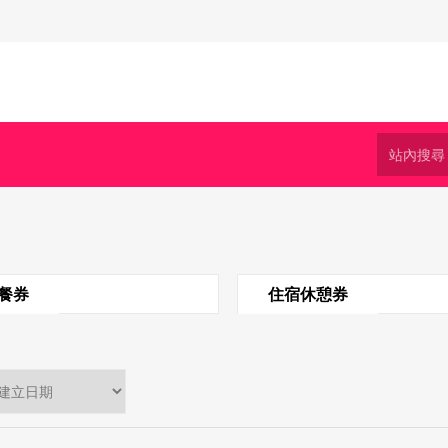
餐券
住宿休憩券