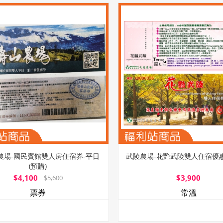
農場-國民賓館雙人房住宿券-平日
武陵農場-花艷武陵雙人住宿優惠
(預購)
$4,100
$3,900
$5,600
票券
常溫