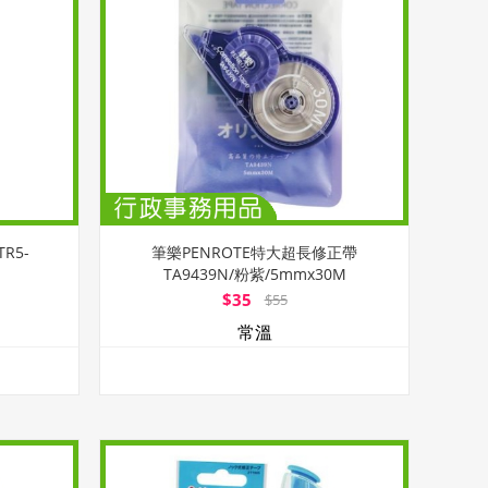
R5-
筆樂PENROTE特大超長修正帶
TA9439N/粉紫/5mmx30M
$35
$55
常溫