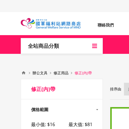
聯絡我們
全站商品分類
辦公文具
修正用品
修正(內)帶
修正(內)帶
排序由
價格範圍
最小值:
$16
最大值:
$81