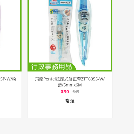
5P-W/粉
飛龍Pentel按壓式修正帶ZTT605S-W/
藍/5mmx6M
$30
$45
常溫