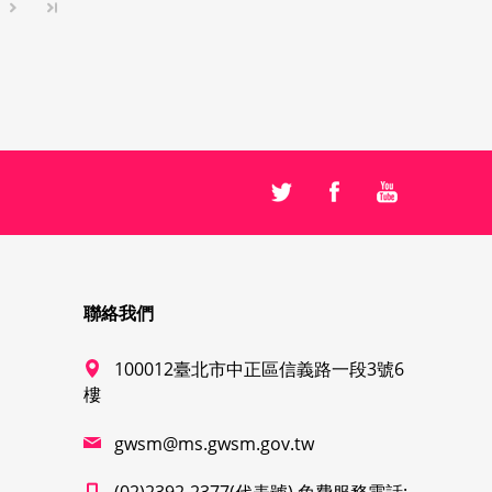
聯絡我們
100012臺北市中正區信義路一段3號6
樓
gwsm@ms.gwsm.gov.tw
(02)2392-2377(代表號) 免費服務電話: