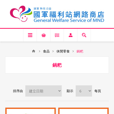
食品
休閒零食
鍋粑
鍋粑
排序由
顯示
每頁