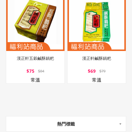
漢正軒五穀鹹酥鍋粑
漢正軒鹹酥鍋粑
$75
$69
$84
$79
常溫
常溫
熱門標籤