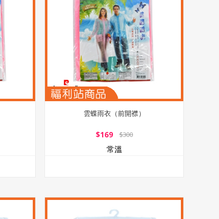
雲蝶雨衣（前開襟）
$169
$300
常溫