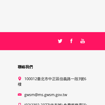
聯絡我們
100012臺北市中正區信義路一段3號6
樓
gwsm@ms.gwsm.gov.tw
(02)2392-2377(代表號) 免費服務電話: