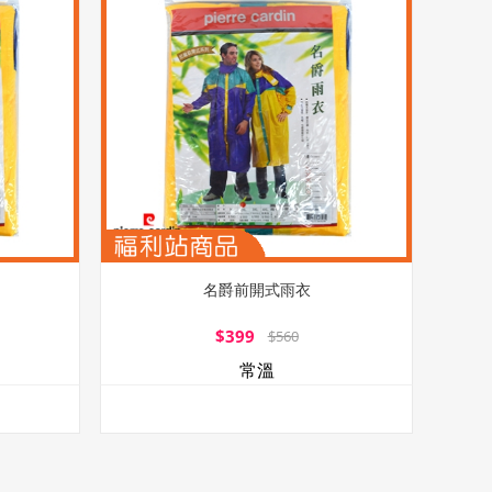
名爵前開式雨衣
$399
$560
常溫