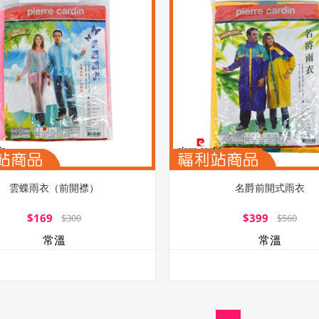
雲蝶雨衣（前開襟）
名爵前開式雨衣
$169
$399
$300
$560
常溫
常溫