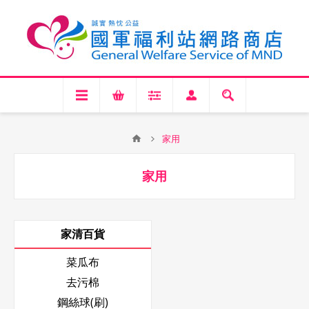
家用
家用
家清百貨
菜瓜布
去污棉
鋼絲球(刷)