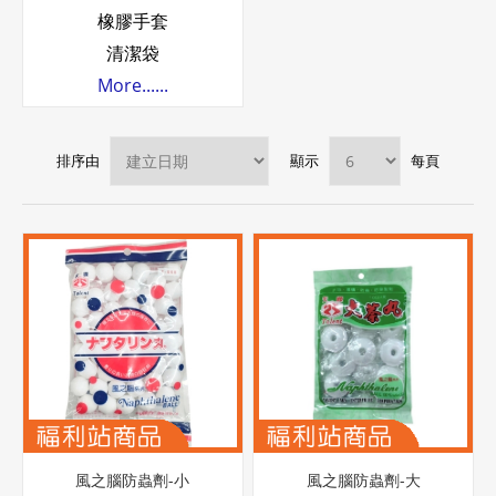
橡膠手套
清潔袋
More......
排序由
顯示
每頁
風之腦防蟲劑-小
風之腦防蟲劑-大