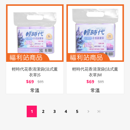
輕時代花香清潔袋(法式薰
輕時代花香清潔袋(法式薰
衣草)S
衣草)M
$69
$69
$85
$85
常溫
常溫
1
2
3
4
5