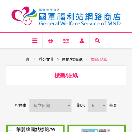
辦公文具
便條/標籤紙
標籤/貼紙
標籤/貼紙
排序由
顯示
每頁