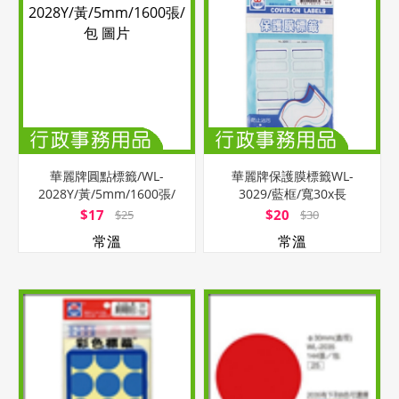
華麗牌圓點標籤/WL-
華麗牌保護膜標籤WL-
2028Y/黃/5mm/1600張/
3029/藍框/寬30x長
包
40mm/60片/包
$17
$20
$25
$30
常溫
常溫