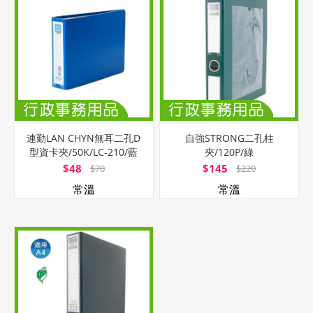
連勤LAN CHYN無耳二孔D
自強STRONG二孔柱
型資卡夾/50K/LC-210/藍
夾/120P/綠
$48
$145
$70
$220
常溫
常溫