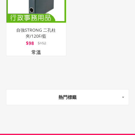
自強STRONG 二孔柱
夾/120F/藍
$98
$152
常溫
熱門標籤