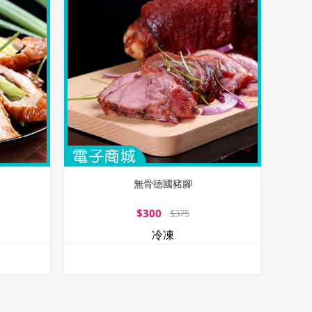
無骨德國豬腳
$300
$375
冷凍