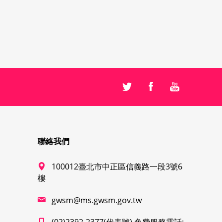
聯絡我們
100012臺北市中正區信義路一段3號6
樓
gwsm@ms.gwsm.gov.tw
(02)2392-2377(代表號) 免費服務電話: