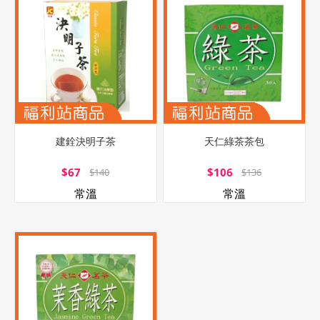
建銓決明子茶
天仁綠茶茶包
$67
$106
$140
$136
常溫
常溫