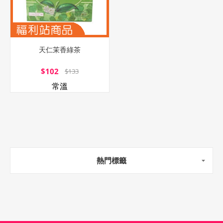
天仁茉香綠茶
$102
$133
常溫
熱門標籤