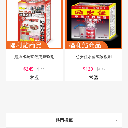
鱷魚水蒸式殺蹣滅蟑劑
必安住水蒸式殺蟲劑
$245
$129
$299
$195
常溫
常溫
熱門標籤