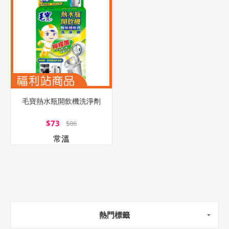
毛寶熱水瓶開飲機洗淨劑
$73
$86
常溫
熱門標籤