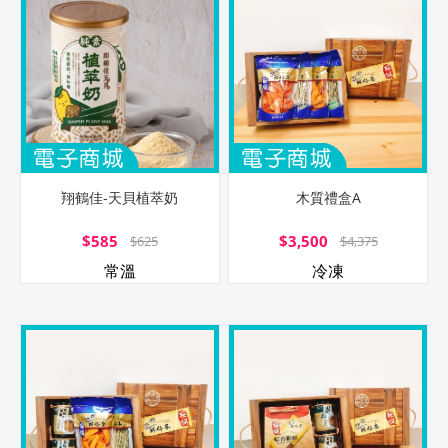
翔鶴佳-天貝植萃奶
木質禮盒A
$585
$3,500
$625
$4,375
常溫
冷凍