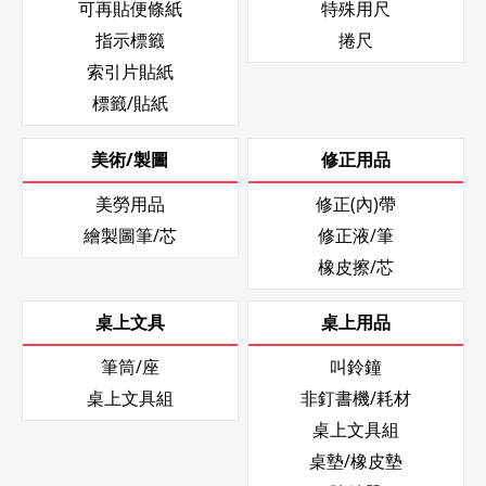
可再貼便條紙
特殊用尺
指示標籤
捲尺
索引片貼紙
標籤/貼紙
美術/製圖
修正用品
美勞用品
修正(內)帶
繪製圖筆/芯
修正液/筆
橡皮擦/芯
桌上文具
桌上用品
筆筒/座
叫鈴鐘
桌上文具組
非釘書機/耗材
桌上文具組
桌墊/橡皮墊