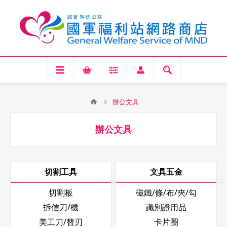
辦公文具
辦公文具
切割工具
文具五金
切割板
磁鐵/條/布/夾/勾
拆信刀/機
識別證用品
美工刀/替刃
卡片圈