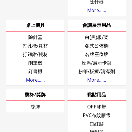
除針器
More......
桌上機具
會議展示用品
除針器
白(黑)板/架
打孔機/耗材
各式公佈欄
打鈕鉗/耗材
名牌座位牌
削筆機
座席/展示卡架
釘書機
粉筆/板擦/清潔劑
More......
More......
獎杯/獎牌
黏貼用品
獎牌
OPP膠帶
PVC布紋膠帶
口紅膠