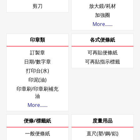
剪刀
放大鏡/耗材
加強圈
More......
印章類
各式便條紙
訂製章
可再貼便條紙
日期/數字章
可再貼指示標籤
打印台(水)
印泥(油)
印章刷/印章刷補充
油
More......
便條/標籤紙
度量用品
一般便條紙
直尺(塑/鋼/鋁)