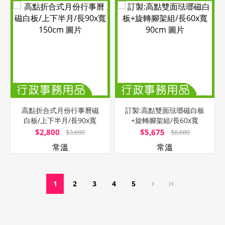
高點折合式月份行事曆磁
訂製:高點雙面琺瑯磁白板
白板/上下半月/長90x寬
+旋轉腳架組/長60x寬
150cm
90cm
$2,800
$5,675
$3,690
$6,680
常溫
常溫
1
2
3
4
5