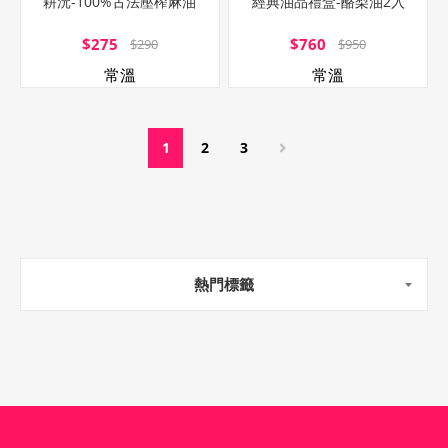
耕沅-100%古法壓榨麻油
經典油品禮盒-酪梨油2入
$275
$760
$290
$950
常溫
常溫
1
2
3
熱門標籤