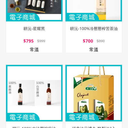
耕沅-星耀黑
耕沅-100%冷壓壓榨苦茶油
$795
$700
$999
$890
常溫
常溫