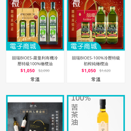
囍瑞BIOES-蘿曼利有機冷
囍瑞BIOES-100%冷壓特級
壓特級100%橄欖油
初榨純橄欖油
$1,050
$1,050
$2,090
$1,620
常溫
常溫