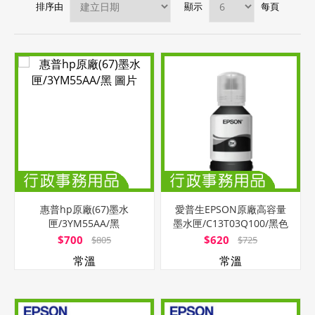
排序由
顯示
每頁
惠普hp原廠(67)墨水
愛普生EPSON原廠高容量
匣/3YM55AA/黑
墨水匣/C13T03Q100/黑色
$700
$620
$805
$725
常溫
常溫