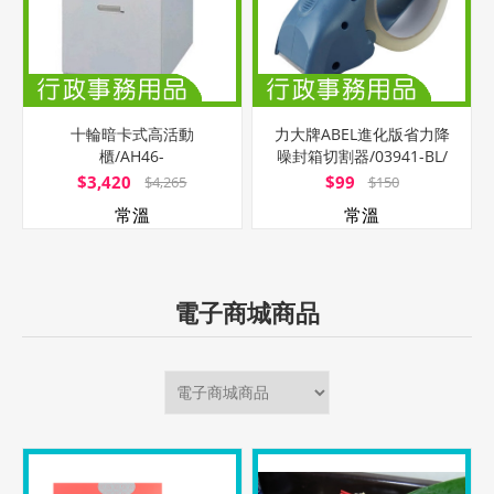
十輪暗卡式高活動
力大牌ABEL進化版省力降
櫃/AH46-
噪封箱切割器/03941-BL/
3/W40xD60xH65cm/灰白
藍色/2
$3,420
$99
$4,265
$150
色(限
常溫
常溫
電子商城商品