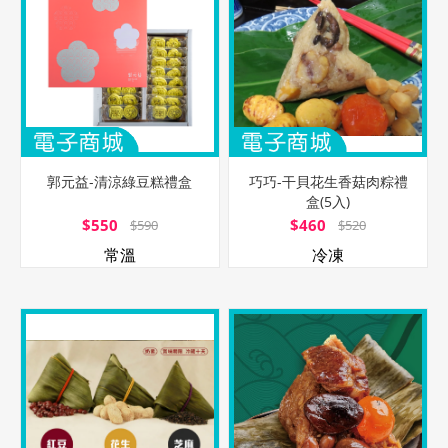
郭元益-清涼綠豆糕禮盒
巧巧-干貝花生香菇肉粽禮
盒(5入)
$550
$460
$590
$520
常溫
冷凍