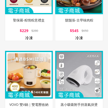
聖保羅-粽情粽意禮盒
鬍鬚張-古早味肉粽
$229
$545
$280
$650
冷凍
冷凍
VOVO 雙V鍋｜雙電壓收納
蒸小吸吸附手持蒸氣掛燙