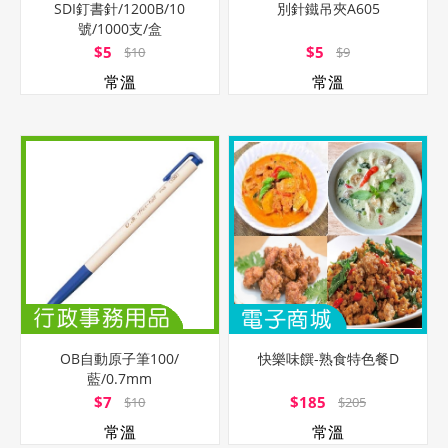
SDI釘書針/1200B/10
別針鐵吊夾A605
號/1000支/盒
$5
$5
$10
$9
常溫
常溫
OB自動原子筆100/
快樂味饌-熟食特色餐D
藍/0.7mm
$7
$185
$10
$205
常溫
常溫