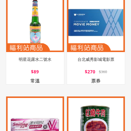
明星花露水二號水
台北威秀影城電影票
$89
$270
$360
常溫
票券