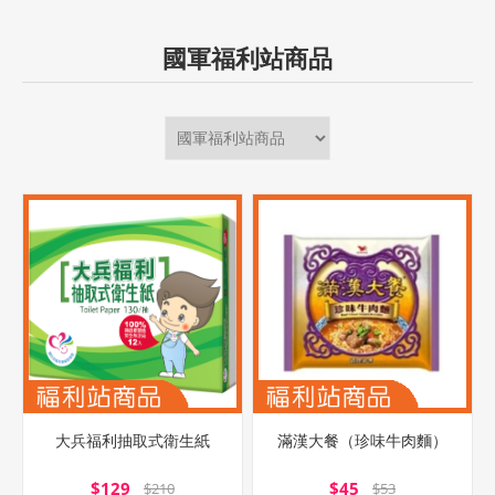
國軍福利站商品
大兵福利抽取式衛生紙
滿漢大餐（珍味牛肉麵）
$129
$45
$210
$53