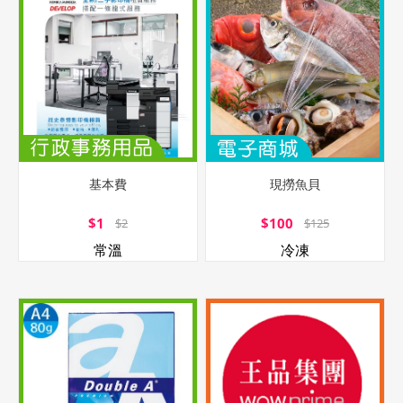
基本費
現撈魚貝
$1
$100
$2
$125
常溫
冷凍