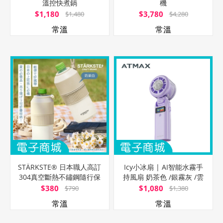
溫控快煮鍋
機
$1,180
$3,780
$1,480
$4,280
常溫
常溫
STÄRKSTE® 日本職人高訂
Icy小冰扇 | AI智能水霧手
304真空斷熱不鏽鋼隨行保
持風扇 奶茶色 /銀霧灰 /雲
冷罐
朵白 /軍綠色 /樱花粉 /薰衣
$380
$1,080
$790
$1,380
紫 /曜石黑
常溫
常溫