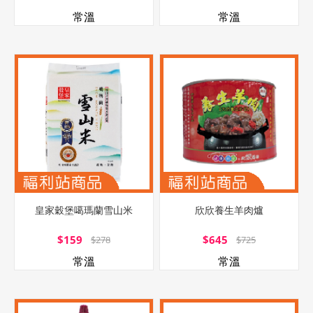
常溫
常溫
皇家穀堡噶瑪蘭雪山米
欣欣養生羊肉爐
$159
$645
$278
$725
常溫
常溫