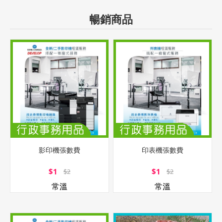
暢銷商品
影印機張數費
印表機張數費
$1
$1
$2
$2
常溫
常溫