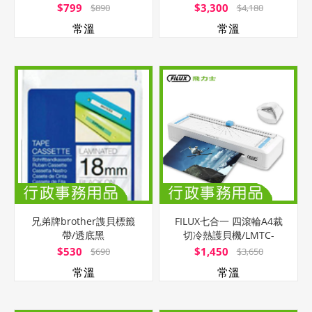
台
$799
$3,300
$890
$4,180
常溫
常溫
兄弟牌brother謢貝標籤
FILUX七合一 四滾輪A4裁
帶/透底黑
切冷熱護貝機/LMTC-
字/18mmx8M/TZE-141
007HC/零秒
$530
$1,450
$690
$3,650
常溫
常溫