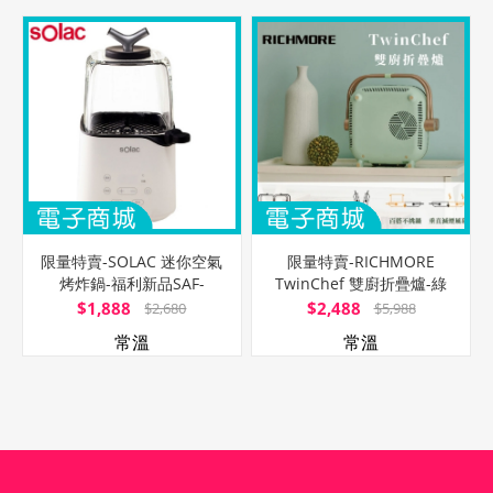
限量特賣-SOLAC 迷你空氣
限量特賣-RICHMORE
烤炸鍋-福利新品SAF-
TwinChef 雙廚折疊爐-綠
701W
(平烤盤+圓格盤雙盤組)
$1,888
$2,488
$2,680
$5,988
常溫
常溫