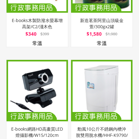
E-books木製防潑水螢幕增
新造茗茶阿里山頂級金
高架/C2/淺木色
萱/300gx2罐
$340
$1,580
$399
$1,980
常溫
常溫
E-books網路HD高畫質LED
勳風10公斤不銹鋼內槽沖
燈攝影機/W15/120cm
脫雙用脫水機/HHF-K9790/