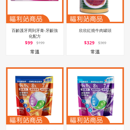
百齡護牙周到牙膏-牙齦強
欣欣紅燒牛肉罐頭
化配方
$99
$329
$199
$369
常溫
常溫