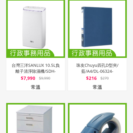
台灣三洋SANLUX 10.5L負
珠友Chuyu四孔D型夾/
離子清淨除濕機/SDH-
藍/A4/DL-06324-
108M/台
02/320x275x45mm
$7,990
$216
$9,990
$270
常溫
常溫