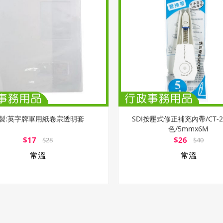
製:英字牌軍用紙卷宗透明套
SDI按壓式修正補充內帶/CT-2
色/5mmx6M
$17
$26
$28
$40
常溫
常溫