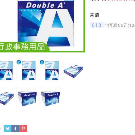
常溫
013
宅配費80元(1
: