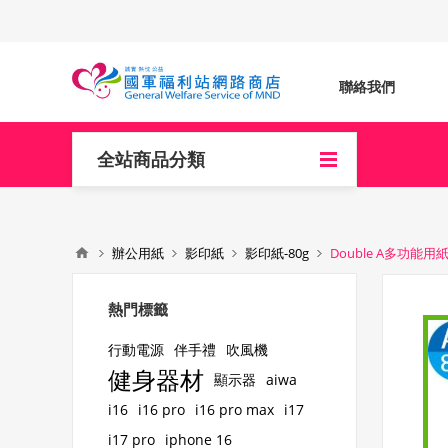
聯絡我們
全站商品分類
辦公用紙
影印紙
影印紙-80g
Double A多功能用紙/
熱門標籤
行動電源
伴手禮
吹風機
健身器材
顯示器
aiwa
i16
i16 pro
i16 pro max
i17
i17 pro
iphone 16