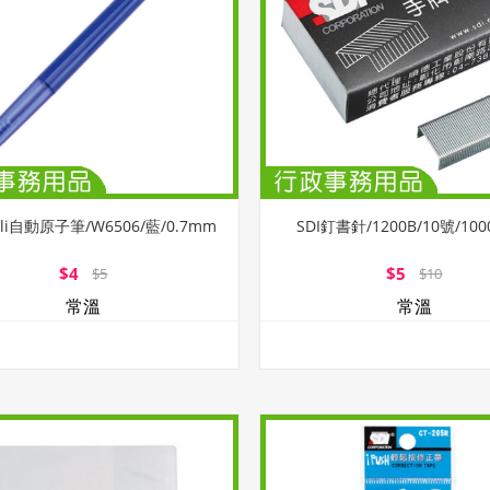
li自動原子筆/W6506/藍/0.7mm
SDI釘書針/1200B/10號/10
$4
$5
$5
$10
常溫
常溫