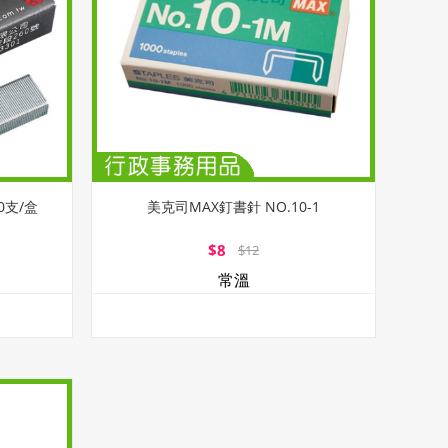
00支/盒
美克司MAX釘書針 NO.10-1
$8
$12
常溫