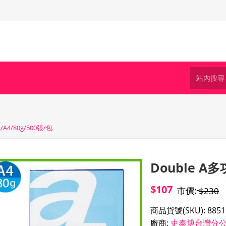
A4/80g/500張/包
Double A多
$107
市價:
$230
商品貨號(SKU):
8851
廠商:
史泰博台灣分