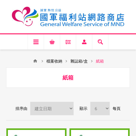
檔案收納
雜誌箱/盒
紙箱
紙箱
排序由
顯示
每頁