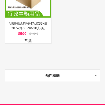
A愣8號紙箱/長47x寬33x高
28.5x厚0.5cm/10入/組
$500
$1,040
常溫
熱門標籤