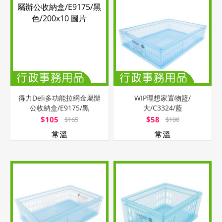
得力Deli多功能拉網金屬辦
WIP理想家置物籃/
公收納盒/E9175/黑
大/C3324/藍
色/200x10
$105
$58
$165
$100
常溫
常溫