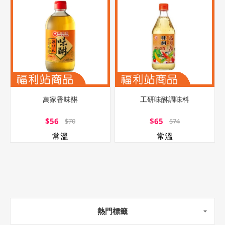
萬家香味醂
工研味醂調味料
$56
$65
$70
$74
常溫
常溫
熱門標籤