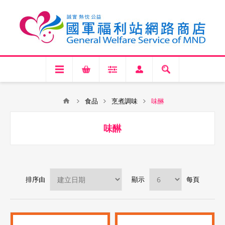
食品
烹煮調味
味醂
味醂
排序由
顯示
每頁