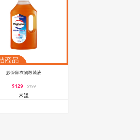
妙管家衣物殺菌液
$129
$199
常溫