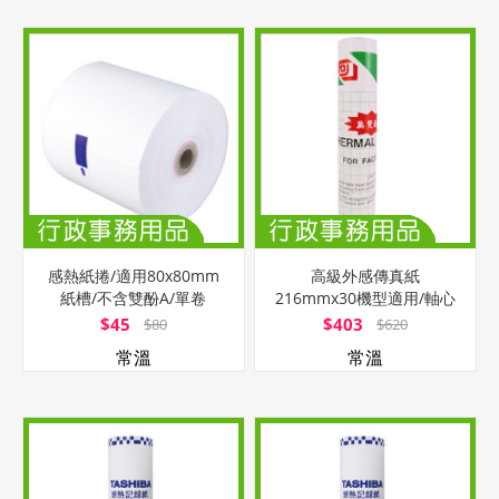
感熱紙捲/適用80x80mm
高級外感傳真紙
紙槽/不含雙酚A/單卷
216mmx30機型適用/軸心
0.5吋
$45
$403
$80
$620
常溫
常溫