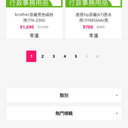
brother原廠黑色碳粉
惠普hp原廠(67)墨水
匣/TN-2360
匣/3YM55AA/黑
$1,690
$700
$1,990
$805
常溫
常溫
1
2
3
4
5
類別
熱門標籤