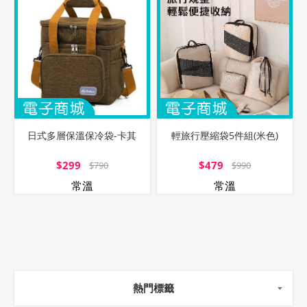
日式多層保溫保冷袋-卡其
輕旅行壓縮袋5件組(米色)
$299
$479
$790
$990
常溫
常溫
熱門標籤