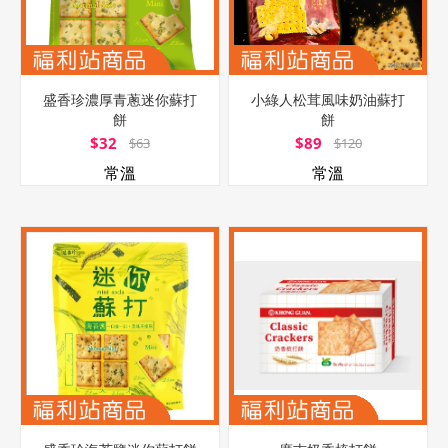
盛香珍濃厚青蔥迷你蘇打
小綠人松茸風味奶油蘇打
餅
餅
$32
$89
$63
$120
常溫
常溫