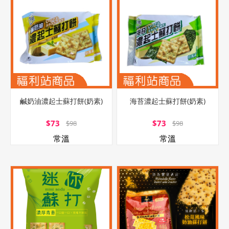
鹹奶油濃起士蘇打餅(奶素)
海苔濃起士蘇打餅(奶素)
$73
$73
$98
$98
常溫
常溫