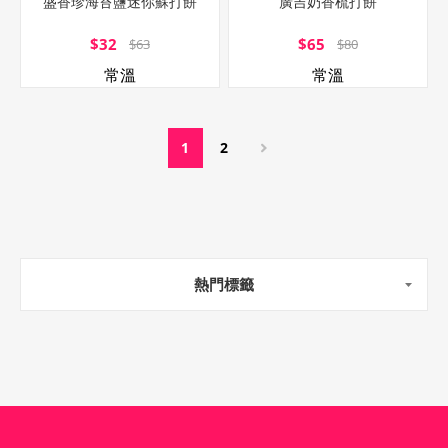
盛香珍海苔鹽迷你蘇打餅
廣吉奶香梳打餅
$32
$65
$63
$80
常溫
常溫
1
2
熱門標籤