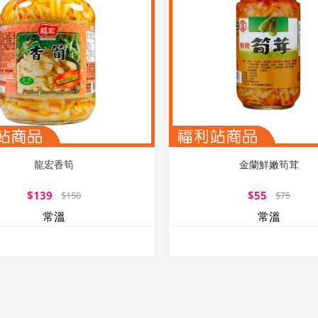
龍宏香筍
金蘭鮮嫩筍茸
$139
$55
$150
$75
常溫
常溫