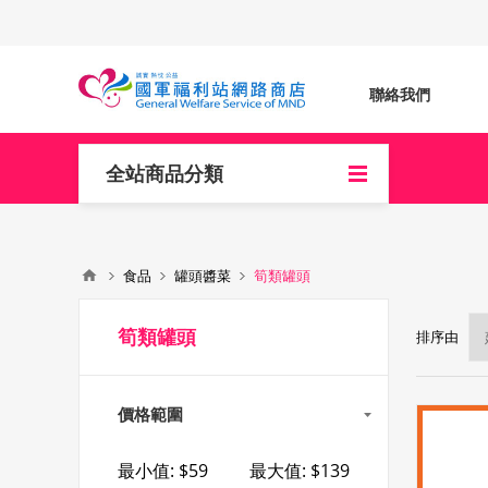
聯絡我們
全站商品分類
食品
罐頭醬菜
筍類罐頭
筍類罐頭
排序由
價格範圍
最小值:
$59
最大值:
$139