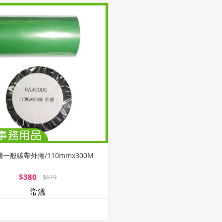
一般碳帶外捲/110mmx300M
$380
$619
常溫