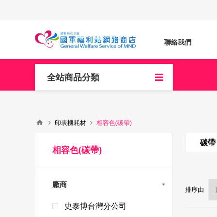
聯絡我們
全站商品分類
印表機耗材
相容色(碳帶)
碳帶
相容色(碳帶)
廠商
排序由
史泰博台灣分公司