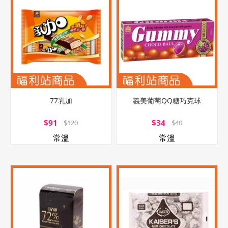
77乳加
義美葡萄QQ糖巧克球
$91
$34
$120
$40
常溫
常溫