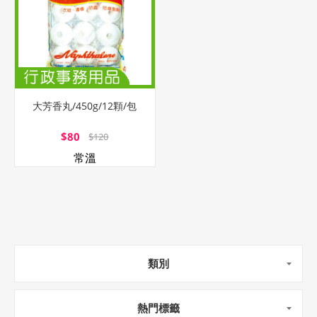
大芳香丸/450g/12顆/包
$80
$120
常溫
類別
熱門標籤