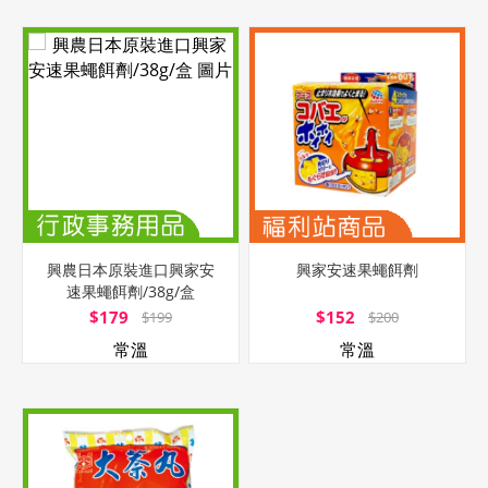
興農日本原裝進口興家安
興家安速果蠅餌劑
速果蠅餌劑/38g/盒
$179
$152
$199
$200
常溫
常溫