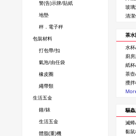
警(告)示牌/貼紙
玻璃
地墊
清潔
秤．電子秤
茶水
包裝材料
水杯
打包帶/扣
廚房
氣泡/由任袋
紙杯
茶壺
橡皮圈
攪拌
繩帶類
More.
生活五金
鐘/錶
驅蟲
生活五金
滅蟑
黏鼠
體脂(重)機