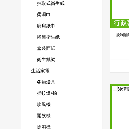
抽取式衛生紙
柔濕巾
廚房紙巾
飛利浦P
捲筒衛生紙
盒裝面紙
衛生紙架
生活家電
各類燈具
捕蚊燈/拍
吹風機
開飲機
除濕機