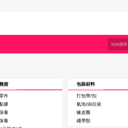
雜貨
包裝材料
零件
打包帶/扣
黏膠
氣泡/由任袋
保養
橡皮圈
保養
繩帶類