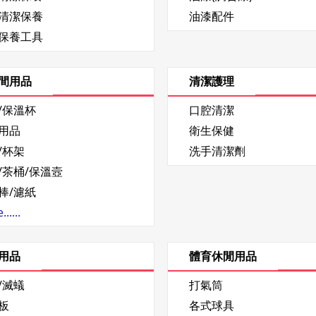
清潔保養
油漆配件
保養工具
間用品
清潔護理
/保溫杯
口腔清潔
用品
衛生保健
/杯架
洗手清潔劑
/茶桶/保溫壼
棒/濾紙
.....
用品
體育休閒用品
/滅蟻
打氣筒
板
各式球具