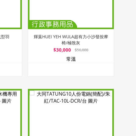
化型羽
輝葉HUEI YEH WULA超有力小沙發按摩
椅/極致灰
$30,000
$56,888
常溫