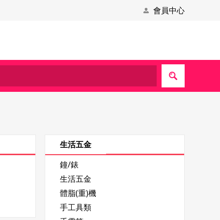
會員中心
生活五金
鐘/錶
生活五金
體脂(重)機
手工具類