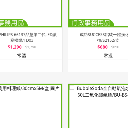
HILIPS 66137品慧第二代LED讀
成功SUCCESS鋁碳一體強
寫檯燈/TD03
拍/S2152/支
$1,290
$680
$1,790
$850
常溫
常溫