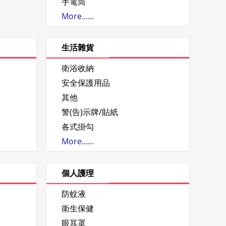
手電筒
More......
生活雜貨
衛浴收納
安全保護用品
其他
警(告)示牌/貼紙
各式掛勾
More......
個人護理
防蚊液
衛生保健
眼耳罩