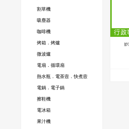
割草機
吸塵器
咖啡機
烤箱．烤爐
妙
微波爐
電扇．循環扇
熱水瓶．電茶壼．快煮壼
電鍋．電子鍋
擦鞋機
電冰箱
果汁機