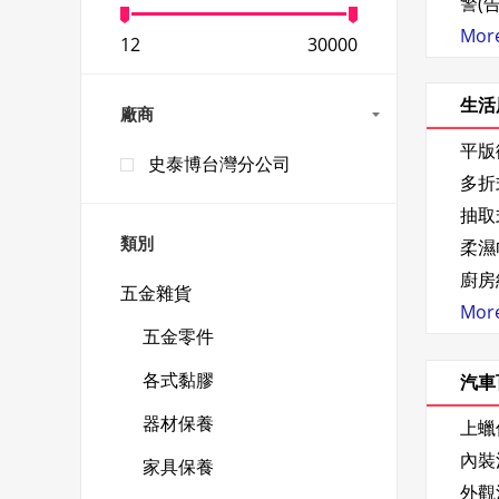
警(
More.
12
30000
生活
廠商
平版
史泰博台灣分公司
多折
抽取
類別
柔濕
廚房
五金雜貨
More.
五金零件
各式黏膠
汽車
器材保養
上蠟
內裝
家具保養
外觀