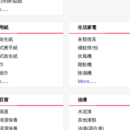
告)示牌/貼紙
.....
用紙
生活家電
衛生紙
各類燈具
式擦手紙
捕蚊燈/拍
式衛生紙
吹風機
巾
開飲機
紙巾
除濕機
.....
More......
百貨
油漆
保護
水泥漆
清潔保養
其他漆類
清潔保養
油漆(調合漆)