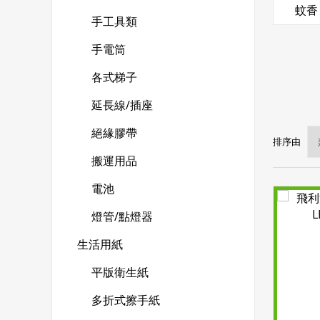
蚊香
手工具類
手電筒
各式梯子
延長線/插座
絕緣膠帶
排序由
搬運用品
電池
燈管/點燈器
生活用紙
平版衛生紙
多折式擦手紙