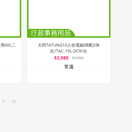
用60L二
大同TATUNG10人份電鍋(簡配)/朱
紅/TAC-10L-DCR/台
$2,980
$3,980
常溫