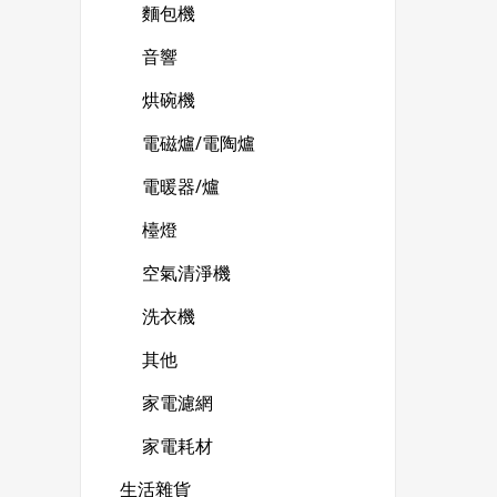
麵包機
音響
烘碗機
電磁爐/電陶爐
電暖器/爐
檯燈
空氣清淨機
洗衣機
其他
家電濾網
家電耗材
生活雜貨