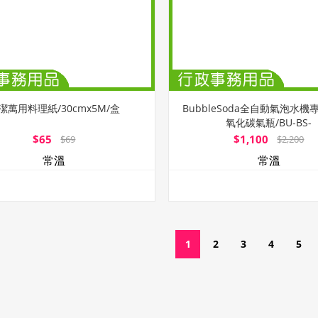
潔萬用料理紙/30cmx5M/盒
BubbleSoda全自動氣泡水機專
氧化碳氣瓶/BU-BS-
$65
$1,100
$69
$2,200
常溫
常溫
1
2
3
4
5